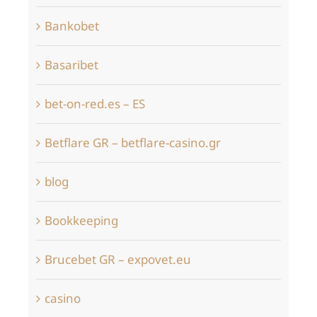
Bankobet
Basaribet
bet-on-red.es – ES
Betflare GR – betflare-casino.gr
blog
Bookkeeping
Brucebet GR – expovet.eu
casino