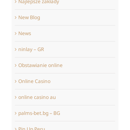
Najlepsze zakłady
New Blog
News
ninlay – GR
Obstawianie online
Online Casino
online casino au
palms-bet.bg – BG
Pin Up Peru