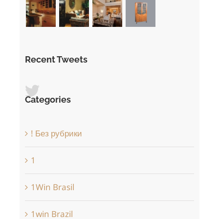
Recent Tweets
Categories
! Без рубрики
1
1Win Brasil
1win Brazil