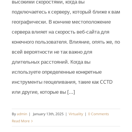
высокими скоростями, когда вы
подключаетесь к серверу, который ближе к вам
географически. В кончике местоположение
сервера влияет на скорость веб-сайта для
конечного пользователя. Влияние, опять же, по
всей вероятности не так важно для
длительных расстояний. Когда вы
используете определенные конкретные
инструменты геоцеливания, такие как CCTD
или другие, которые вы [...]
By
admin
|
January 13th, 2025
|
Virtuality
|
0 Comments
Read More