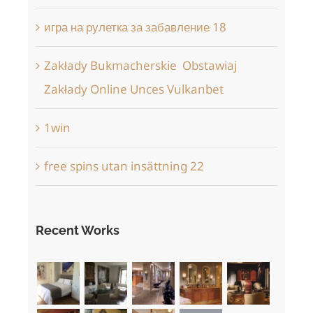
игра на рулетка за забавление 18
Zakłady Bukmacherskie ️ Obstawiaj
Zakłady Online Unces Vulkanbet
1win
free spins utan insättning 22
Recent Works