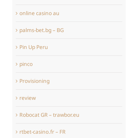
online casino au
palms-bet.bg – BG
Pin Up Peru
pinco
Provisioning
review
Robocat GR – trawbor.eu
rtbet-casino.fr – FR