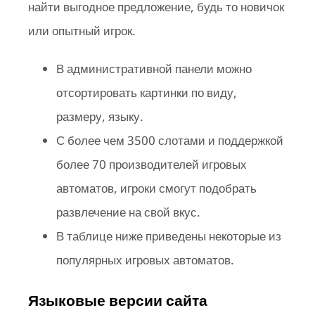
найти выгодное предложение, будь то новичок
или опытный игрок.
В административной панели можно
отсортировать картинки по виду,
размеру, языку.
С более чем 3500 слотами и поддержкой
более 70 производителей игровых
автоматов, игроки смогут подобрать
развлечение на свой вкус.
В таблице ниже приведены некоторые из
популярных игровых автоматов.
Языковые версии сайта