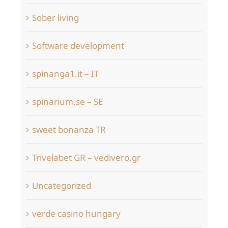
Sober living
Software development
spinanga1.it – IT
spinarium.se – SE
sweet bonanza TR
Trivelabet GR – vedivero.gr
Uncategorized
verde casino hungary