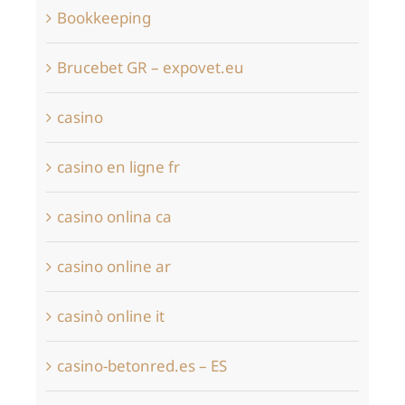
Bookkeeping
Brucebet GR – expovet.eu
casino
casino en ligne fr
casino onlina ca
casino online ar
casinò online it
casino-betonred.es – ES