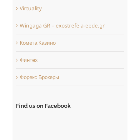
Virtuality
Wingaga GR – exostrefeia-eede.gr
Комета Казино
Финтех
Форекс Брокеры
Find us on Facebook