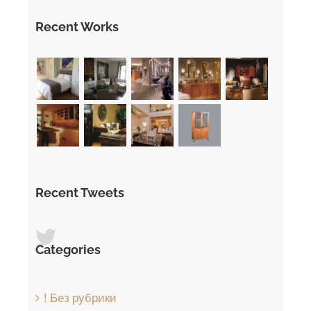
Recent Works
Recent Tweets
Categories
! Без рубрики