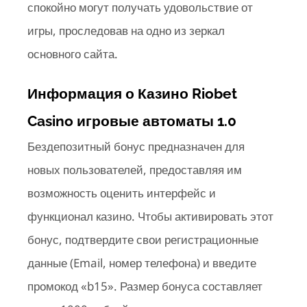
спокойно могут получать удовольствие от
игры, проследовав на одно из зеркал
основного сайта.
Информация о Казино Riobet
Casino игровые автоматы 1.0
Бездепозитный бонус предназначен для
новых пользователей, предоставляя им
возможность оценить интерфейс и
функционал казино. Чтобы активировать этот
бонус, подтвердите свои регистрационные
данные (Email, номер телефона) и введите
промокод «b15». Размер бонуса составляет