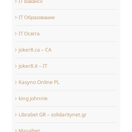
IT Вакансії
IT Образование
IT Освіта
joker8.ca – CA
joker8.it – IT
Kasyno Online PL
king johnnie
Librabet GR – solidaritynet.gr
Masalbet