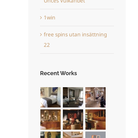
Unces Vulkanbet
1win
free spins utan insättning
22
Recent Works