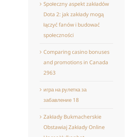
Społeczny aspekt zakładów
Dota 2: jak zakłady mogą
łączyć fanów i budować
społeczności
Comparing casino bonuses
and promotions in Canada
2963
игра на рулетка за
забавление 18
Zakłady Bukmacherskie ️
Obstawiaj Zakłady Online