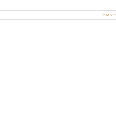
Read Mor