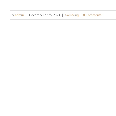
By
admin
|
December 11th, 2024
|
Gambling
|
0 Comments