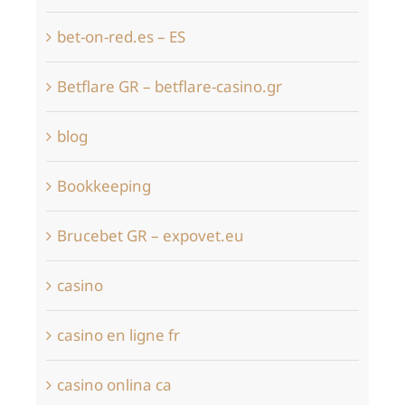
bet-on-red.es – ES
Betflare GR – betflare-casino.gr
blog
Bookkeeping
Brucebet GR – expovet.eu
casino
casino en ligne fr
casino onlina ca