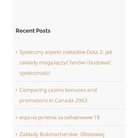
Recent Posts
Społeczny aspekt zakładów Dota 2: jak
zakłady mogą łączyć fanów i budować
społeczności
Comparing casino bonuses and
promotions in Canada 2963
игра на рулетка за забавление 18
Zakłady Bukmacherskie ️ Obstawiaj