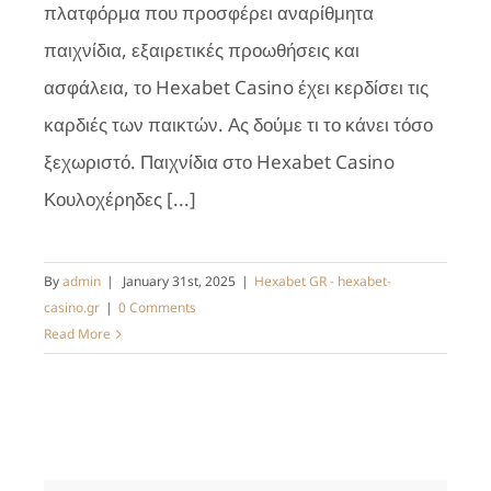
πλατφόρμα που προσφέρει αναρίθμητα
παιχνίδια, εξαιρετικές προωθήσεις και
ασφάλεια, το Hexabet Casino έχει κερδίσει τις
καρδιές των παικτών. Ας δούμε τι το κάνει τόσο
ξεχωριστό. Παιχνίδια στο Hexabet Casino
Κουλοχέρηδες [...]
By
admin
|
January 31st, 2025
|
Hexabet GR - hexabet-
casino.gr
|
0 Comments
Read More