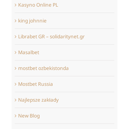
Kasyno Online PL
king johnnie
Librabet GR – solidaritynet.gr
Masalbet
mostbet ozbekistonda
Mostbet Russia
Najlepsze zakłady
New Blog