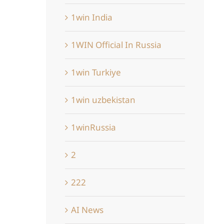
1win India
1WIN Official In Russia
1win Turkiye
1win uzbekistan
1winRussia
2
222
AI News