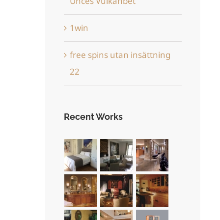
Unces Vulkanbet
1win
free spins utan insättning
22
Recent Works