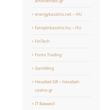
artofsenses.gr
energykaszino.net – HU
fairspinkaszino.hu – HU
FinTech
Forex Trading
Gambling
Hexabet GR – hexabet-
casino.gr
IT Вакансії