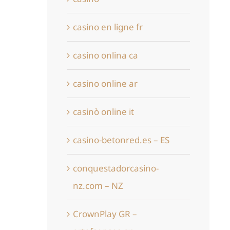
casino en ligne fr
casino onlina ca
casino online ar
casinò online it
casino-betonred.es – ES
conquestadorcasino-
nz.com – NZ
CrownPlay GR –