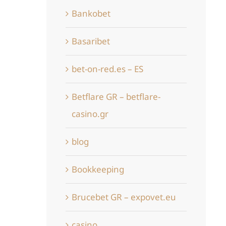
Bankobet
Basaribet
bet-on-red.es – ES
Betflare GR – betflare-
casino.gr
blog
Bookkeeping
Brucebet GR – expovet.eu
casino