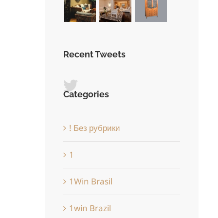
Recent Tweets
Categories
! Без рубрики
1
1Win Brasil
1win Brazil