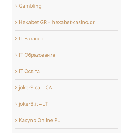
Gambling
Hexabet GR – hexabet-casino.gr
IT Вакансії
IT Образование
IT Освіта
joker8.ca – CA
joker8.it – IT
Kasyno Online PL