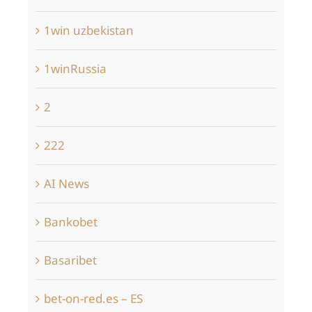
1win uzbekistan
1winRussia
2
222
AI News
Bankobet
Basaribet
bet-on-red.es – ES