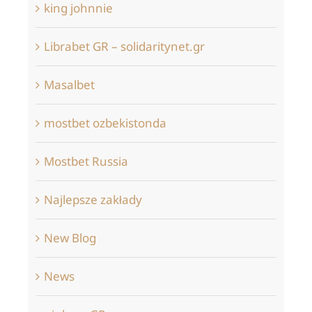
king johnnie
Librabet GR – solidaritynet.gr
Masalbet
mostbet ozbekistonda
Mostbet Russia
Najlepsze zakłady
New Blog
News