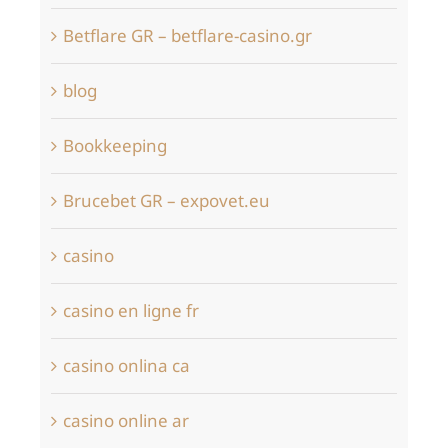
Betflare GR – betflare-casino.gr
blog
Bookkeeping
Brucebet GR – expovet.eu
casino
casino en ligne fr
casino onlina ca
casino online ar