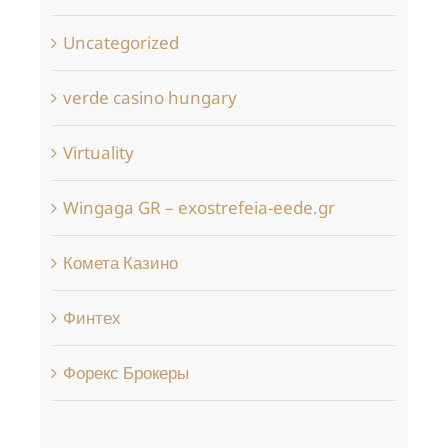
Uncategorized
verde casino hungary
Virtuality
Wingaga GR – exostrefeia-eede.gr
Комета Казино
Финтех
Форекс Брокеры