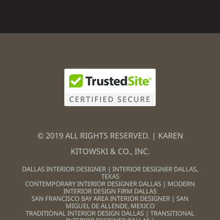
© 2019 ALL RIGHTS RESERVED. | KAREN
KITOWSKI & CO., INC.
DALLAS INTERIOR DESIGNER
|
INTERIOR DESIGNER DALLAS,
TEXAS
CONTEMPORARY INTERIOR DESIGNER DALLAS
|
MODERN
INTERIOR DESIGN FIRM DALLAS
SAN FRANCISCO BAY AREA INTERIOR DESIGNER
|
SAN
MIGUEL DE ALLENDE, MEXICO
TRADITIONAL INTERIOR DESIGN DALLAS
|
TRANSITIONAL