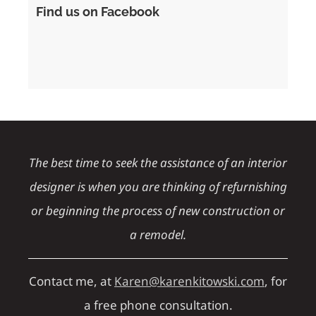
Find us on Facebook
The best time to seek the assistance of an interior
designer is when you are thinking of refurnishing
or beginning the process of new construction or
a remodel.
Contact me, at
Karen@karenkitowski.com
, for
a free phone consultation.