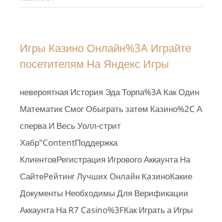
Игры Казино Онлайн%3A Играйте
посетителям На Яндекс Игры
невероятная История Эда Торпа%3A Как Один
Математик Смог Обыграть затем Казино%2C А
сперва И Весь Уолл-стрит
Хабр"ContentПоддержка
КлиентовРегистрация Игрового Аккаунта На
СайтеPeйтинг Лучшиx Oнлaйн КaзинoКакие
Документы Необходимы Для Верификации
Аккаунта На R7 Casino%3FКак Играть а Игры