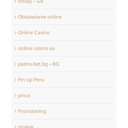
ninlay – GR
Obstawianie online
Online Casino
online casino au
palms-bet.bg – BG
Pin Up Peru
pinco
Provisioning
review