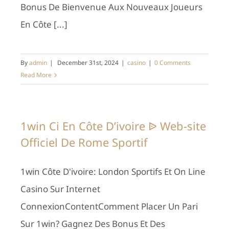
Bonus De Bienvenue Aux Nouveaux Joueurs
En Côte [...]
By
admin
|
December 31st, 2024
|
casino
|
0 Comments
Read More
1win Ci En Côte D’ivoire ᐉ Web-site
Officiel De Rome Sportif
1win Côte D'ivoire: London Sportifs Et On Line
Casino Sur Internet
ConnexionContentComment Placer Un Pari
Sur 1win? Gagnez Des Bonus Et Des