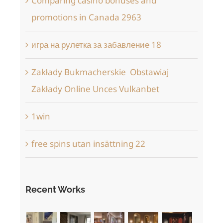
Comparing casino bonuses and
promotions in Canada 2963
игра на рулетка за забавление 18
Zakłady Bukmacherskie ️ Obstawiaj
Zakłady Online Unces Vulkanbet
1win
free spins utan insättning 22
Recent Works