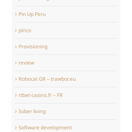
Pin Up Peru
pinco
Provisioning
review
Robocat GR – trawbor.eu
rtbet-casino.fr – FR
Sober living
Software development