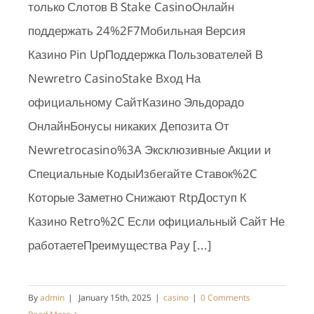
только Слотов В Stake CasinoОнлайн
поддержать 24%2F7Мобильная Версия
Казино Pin UpПоддержка Пользователей В
Newretro CasinoStake Вход На
официальному СайтКазино Эльдорадо
ОнлайнБонусы никаких Депозита От
Newretrocasino%3A Эксклюзивные Акции и
Специальные КодыИзбегайте Ставок%2C
Которые Заметно Снижают RtpДоступ К
Казино Retro%2C Если официальный Сайт Не
работаетеПреимущества Pay [...]
By
admin
|
January 15th, 2025
|
casino
|
0 Comments