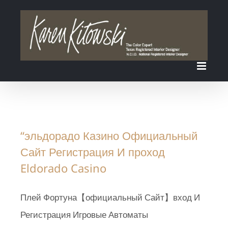
Skip
to
content
“эльдорадо Казино Официальный
Сайт Регистрация И проход
Eldorado Casino
Плей Фортуна【официальный Сайт】вход И
Регистрация Игровые Автоматы