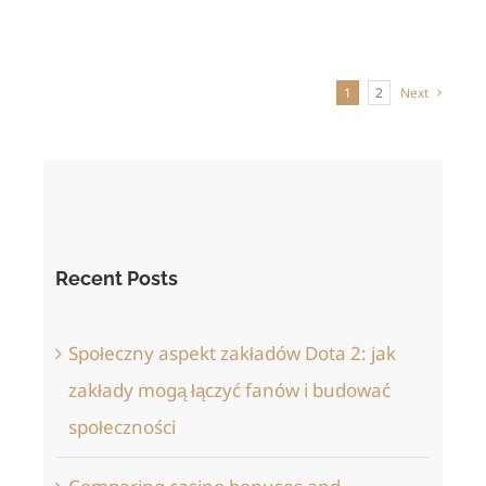
1
2
Next
Recent Posts
Społeczny aspekt zakładów Dota 2: jak
zakłady mogą łączyć fanów i budować
społeczności