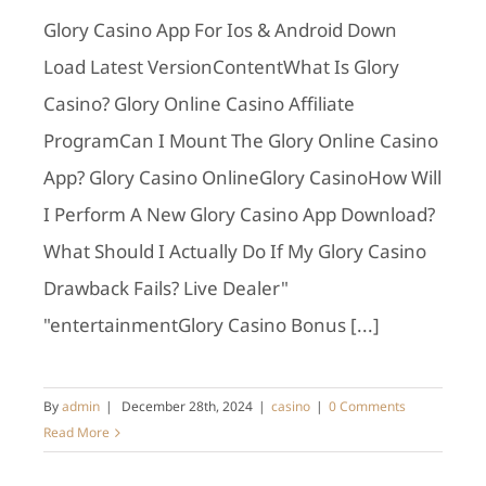
Glory Casino App For Ios & Android Down
Load Latest VersionContentWhat Is Glory
Casino? Glory Online Casino Affiliate
ProgramCan I Mount The Glory Online Casino
App? Glory Casino OnlineGlory CasinoHow Will
I Perform A New Glory Casino App Download?
What Should I Actually Do If My Glory Casino
Drawback Fails? Live Dealer"
"entertainmentGlory Casino Bonus [...]
By
admin
|
December 28th, 2024
|
casino
|
0 Comments
Read More