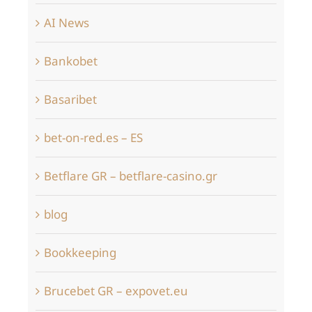
AI News
Bankobet
Basaribet
bet-on-red.es – ES
Betflare GR – betflare-casino.gr
blog
Bookkeeping
Brucebet GR – expovet.eu