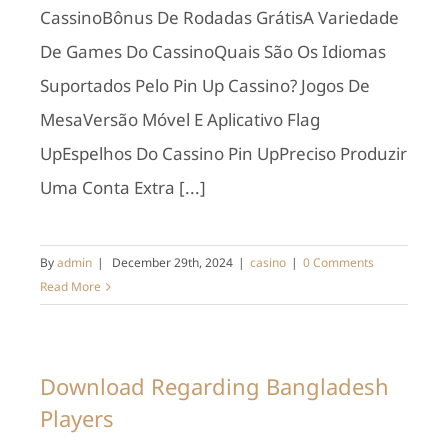
CassinoBônus De Rodadas GrátisA Variedade
De Games Do CassinoQuais São Os Idiomas
Suportados Pelo Pin Up Cassino? Jogos De
MesaVersão Móvel E Aplicativo Flag
UpEspelhos Do Cassino Pin UpPreciso Produzir
Uma Conta Extra [...]
By
admin
|
December 29th, 2024
|
casino
|
0 Comments
Read More
Download Regarding Bangladesh
Players