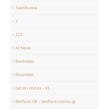
1winRussia
2
222
AI News
Bankobet
Basaribet
bet-on-red.es – ES
Betflare GR – betflare-casino.gr