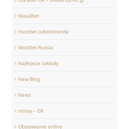
Masalbet
mostbet ozbekistonda
Mostbet Russia
Najlepsze zakłady
New Blog
News
ninlay – GR
Obstawianie online