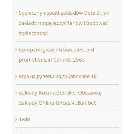
Społeczny aspekt zakładów Dota 2: jak
zakłady mogą łączyć fanów i budować
społeczności
Comparing casino bonuses and
promotions in Canada 2963
игра на рулетка за забавление 18
Zakłady Bukmacherskie ️ Obstawiaj
Zakłady Online Unces Vulkanbet
1win