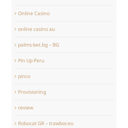
Online Casino
online casino au
palms-bet.bg – BG
Pin Up Peru
pinco
Provisioning
review
Robocat GR – trawbor.eu