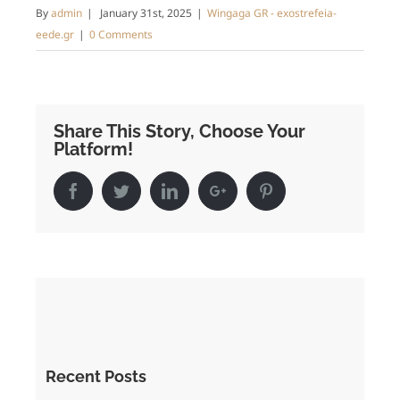
By
admin
|
January 31st, 2025
|
Wingaga GR - exostrefeia-
eede.gr
|
0 Comments
Share This Story, Choose Your
Platform!
Facebook
Twitter
Linkedin
Google+
Pinterest
Recent Posts