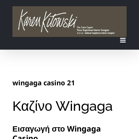
Skip
to
content
wingaga casino 21
Καζίνο Wingaga
Εισαγωγή στο Wingaga
Casino