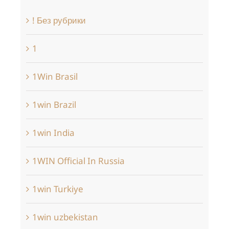
! Без рубрики
1
1Win Brasil
1win Brazil
1win India
1WIN Official In Russia
1win Turkiye
1win uzbekistan