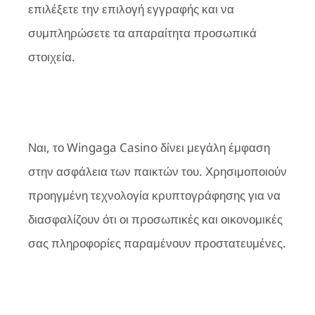
επιλέξετε την επιλογή εγγραφής και να
συμπληρώσετε τα απαραίτητα προσωπικά
στοιχεία.
Είναι ασφαλές το Wingaga Casino;
Ναι, το Wingaga Casino δίνει μεγάλη έμφαση
στην ασφάλεια των παικτών του. Χρησιμοποιούν
προηγμένη τεχνολογία κρυπτογράφησης για να
διασφαλίζουν ότι οι προσωπικές και οικονομικές
σας πληροφορίες παραμένουν προστατευμένες.
Τι είδους μπόνους προσφέρει το