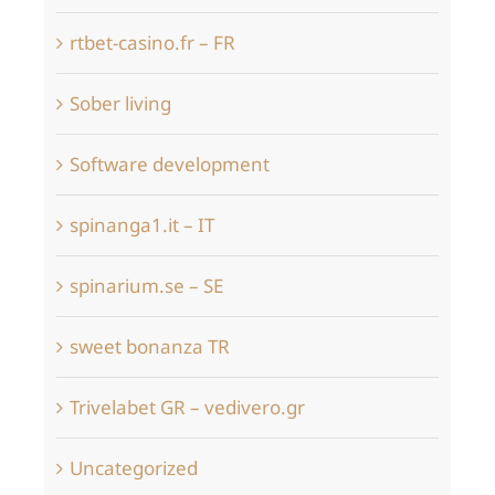
rtbet-casino.fr – FR
Sober living
Software development
spinanga1.it – IT
spinarium.se – SE
sweet bonanza TR
Trivelabet GR – vedivero.gr
Uncategorized