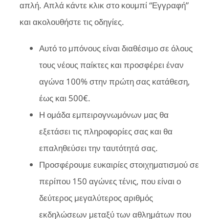
απλή. Απλά κάντε κλικ στο κουμπί “Εγγραφή”
και ακολουθήστε τις οδηγίες.
Αυτό το μπόνους είναι διαθέσιμο σε όλους
τους νέους παίκτες και προσφέρει έναν
αγώνα 100% στην πρώτη σας κατάθεση,
έως και 500€.
Η ομάδα εμπειρογνωμόνων μας θα
εξετάσει τις πληροφορίες σας και θα
επαληθεύσει την ταυτότητά σας.
Προσφέρουμε ευκαιρίες στοιχηματισμού σε
περίπου 150 αγώνες τένις, που είναι ο
δεύτερος μεγαλύτερος αριθμός
εκδηλώσεων μεταξύ των αθλημάτων που