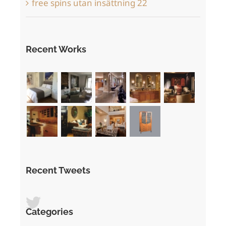
free spins utan insättning 22
Recent Works
Recent Tweets
Categories