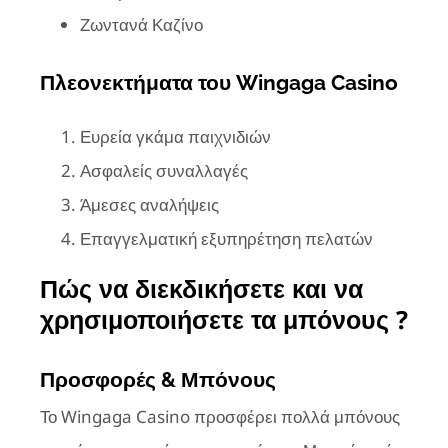
Ζωντανά Καζίνο
Πλεονεκτήματα του Wingaga Casino
Ευρεία γκάμα παιχνιδιών
Ασφαλείς συναλλαγές
Άμεσες αναλήψεις
Επαγγελματική εξυπηρέτηση πελατών
Πώς να διεκδικήσετε και να
χρησιμοποιήσετε τα μπόνους ?
Προσφορές & Μπόνους
Το Wingaga Casino προσφέρει πολλά μπόνους