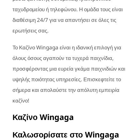
ταχυδρομείου ή τηλεφώνου. Η ομάδα τους είναι
διαθέσιμη 24/7 για να απαντήσει σε όλες τις
ερωτήσεις σας.
Το Καζίνο Wingaga είναι η ιδανική επιλογή για
όλους όσους αγαπούν τα τυχερά παιχνίδια,
προσφέροντας μια ευρεία γκάμα παιχνιδιών και
υψηλής ποιότητας υπηρεσίες. Επισκεφτείτε το
σήμερα και απολαύστε την απόλυτη εμπειρία
καζίνο!
Καζίνο Wingaga
Καλωσορίσατε στο Wingaga