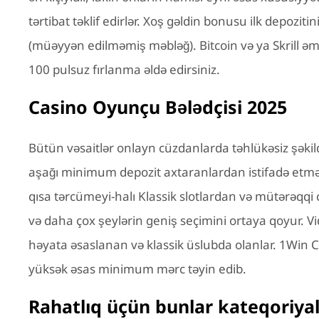
tərtibat təklif edirlər. Xoş gəldin bonusu ilk depoz
(müəyyən edilməmiş məbləğ). Bitcoin və ya Skrill əm
100 pulsuz fırlanma əldə edirsiniz.
Casino Oyunçu Bələdçisi 2025
Bütün vəsaitlər onlayn cüzdanlarda təhlükəsiz şəkild
aşağı minimum depozit axtaranlardan istifadə etməsi
qısa tərcümeyi-halı Klassik slotlardan və mütərəqq
və daha çox şeylərin geniş seçimini ortaya qoyur. 
həyata əsaslanan və klassik üslubda olanlar. 1Win 
yüksək əsas minimum mərc təyin edib.
Rahatlıq üçün bunlar kateqoriya