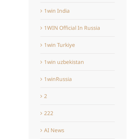
1win India
1WIN Official In Russia
1win Turkiye
1win uzbekistan
1winRussia
2
222
AI News