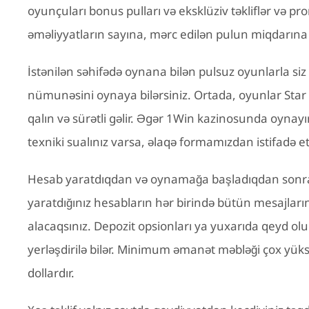
oyunçuları bonus pulları və eksklüziv təkliflər və p
əməliyyatların sayına, mərc edilən pulun miqdarına
İstənilən səhifədə oynana bilən pulsuz oyunlarla si
nümunəsini oynaya bilərsiniz. Ortada, oyunlar Star 
qalın və sürətli gəlir. Əgər 1Win kazinosunda oynay
texniki sualınız varsa, əlaqə formamızdan istifadə
Hesab yaratdıqdan və oynamağa başladıqdan sonra büt
yaratdığınız hesabların hər birində bütün mesajların
alacaqsınız. Depozit opsionları ya yuxarıda qeyd olun
yerləşdirilə bilər. Minimum əmanət məbləği çox yü
dollardır.