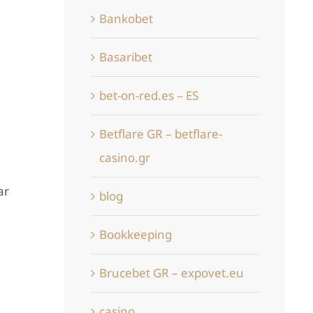
Bankobet
Basaribet
bet-on-red.es – ES
Betflare GR – betflare-
casino.gr
ar
blog
Bookkeeping
Brucebet GR – expovet.eu
casino