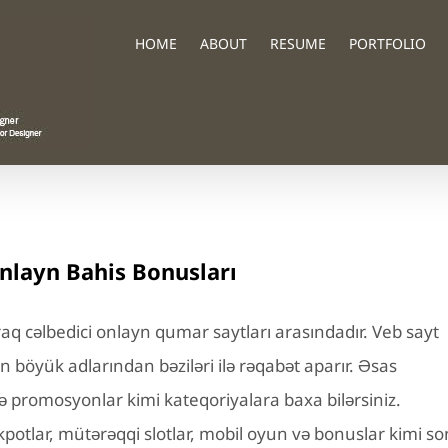
HOME
ABOUT
RESUME
PORTFOLIO
nlayn Bahis Bonusları
aq cəlbedici onlayn qumar saytları arasındadır. Veb sayt
böyük adlarından bəziləri ilə rəqabət aparır. Əsas
r və promosyonlar kimi kateqoriyalara baxa bilərsiniz.
ekpotlar, mütərəqqi slotlar, mobil oyun və bonuslar kimi so