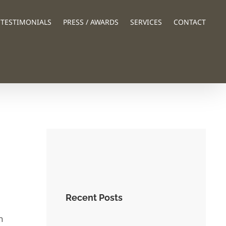
TESTIMONIALS
PRESS / AWARDS
SERVICES
CONTACT
Recent Posts
n