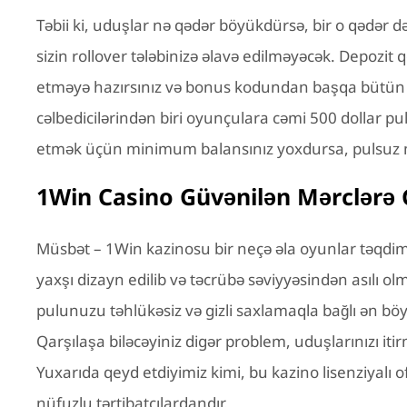
Təbii ki, uduşlar nə qədər böyükdürsə, bir o qədər də
sizin rollover tələbinizə əlavə edilməyəcək. Depozit
etməyə hazırsınız və bonus kodundan başqa bütün b
cəlbedicilərindən biri oyunçulara cəmi 500 dollar 
etmək üçün minimum balansınız yoxdursa, pulsuz m
1Win Casino Güvənilən Mərclərə G
Müsbət – 1Win kazinosu bir neçə əla oyunlar təqdim 
yaxşı dizayn edilib və təcrübə səviyyəsindən asılı ol
pulunuzu təhlükəsiz və gizli saxlamaqla bağlı ən böy
Qarşılaşa biləcəyiniz digər problem, uduşlarınızı it
Yuxarıda qeyd etdiyimiz kimi, bu kazino lisenziyalı o
nüfuzlu tərtibatçılardandır.